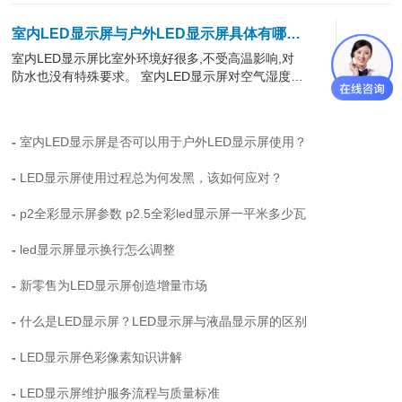
室内LED显示屏与户外LED显示屏具体有哪些
室内LED显示屏比室外环境好很多,不受高温影响,对
区别？
防水也没有特殊要求。 室内LED显示屏对空气湿度有
很高的要求。 我国南部地区,在···
室内LED显示屏是否可以用于户外LED显示屏使用？
室外LED显示屏的箱体散热设计方法
Q
LED显示屏使用过程总为何发黑，该如何应对？
由于密集的像素,LED显示屏的热量很大。如果长时间在户外使
A
用,内部温度必然会逐渐升高。特别是,大面积户外LED显示屏
p2全彩显示屏参数 p2.5全彩led显示屏一平米多少瓦
的散热已成为一···
led显示屏显示换行怎么调整
led显示屏的支架是什么材质更好呢？
Q
LED电子显示屏多应用于户外,舞台等,大型节目的需要极大的
A
新零售为LED显示屏创造增量市场
舞台屏幕,许多的舞台都需要临时搭建,下面就为大家介绍一下
什么是LED显示屏？LED显示屏与液晶显示屏的区别
的led电子显示···
LED显示屏色彩像素知识讲解
洲明led屏 led显示屏怎么设置
Q
下面是一些多见的分辨率,在电脑软件修改好内容,是由形成P-N
A
LED显示屏维护服务流程与质量标准