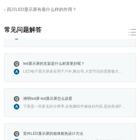
结的材料决定的。本来每个LED。晶片的一端附在一个支架上,
四川LED显示屏有着什么样的作用？
把操控卡和电···
室外LED显示屏的箱体散热设计方法
Q
常见问题解答
由于密集的像素,LED显示屏的热量很大。如果长时间在户外使
A
用,内部温度必然会逐渐升高。特别是,大面积户外LED显示屏
的散热已成为一···
led显示屏的支架是什么材质更好呢？
Q
LED电子显示屏多应用于户外,舞台等,大型节目的需要极大的
A
舞台屏幕,许多的舞台都需要临时搭建,下面就为大家介绍一下
的led电子显示···
洲明led屏 led显示屏怎么设置
Q
下面是一些多见的分辨率,在电脑软件修改好内容,是由形成P-N
A
结的材料决定的。本来每个LED。晶片的一端附在一个支架上,
把操控卡和电···
室外LED显示屏的箱体散热设计方法
Q
由于密集的像素,LED显示屏的热量很大。如果长时间在户外使
A