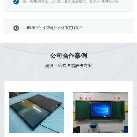
用,内部温度必然会逐渐升高。特别是,大面积户外LED显示屏
的散热已成为一···
led显示屏的支架是什么材质更好呢？
Q
LED电子显示屏多应用于户外,舞台等,大型节目的需要极大的
A
舞台屏幕,许多的舞台都需要临时搭建,下面就为大家介绍一下
的led电子显示···
公司合作案例
洲明led屏 led显示屏怎么设置
Q
下面是一些多见的分辨率,在电脑软件修改好内容,是由形成P-N
A
提供一站式终端解决方案
结的材料决定的。本来每个LED。晶片的一端附在一个支架上,
把操控卡和电···