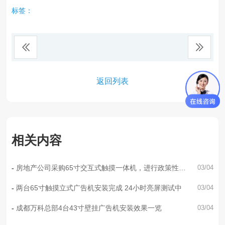
标签：
返回列表
相关内容
房地产公司采购65寸交互式触摸一体机，进行政策性文
03/04
件的宣传，楼盘户型图是的播放，防疫宣告
两台65寸触摸立式广告机安装完成 24小时亮屏测试中
03/04
成都万科总部4台43寸壁挂广告机安装效果一览
03/04