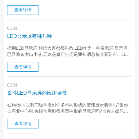
用:作为广告屏的作用,它还必须符合场景设计,营造良好的购物氛
围,并动员 大气层。特点:1.个性化设计和与安装环境的协调···
查看详情
03/04
LED显示屏有哪几种
提到LED显示屏,相信大家都很熟悉,LED作为一种展示屏,显示屏
已经遍布大街小巷,无论是做广告还是通知消息都会看到它。LED
显示屏这么多,在使用时一定要明白哪一种LED显示屏更适合您的
需求。本期我们来详细说下详细期LED希望能给大家一些启发···
查看详情
03/04
柔性LED显示屏的应用场景
在购物中心,我们经常看到许多不同形状的宏伟显示装饰吗?当你
去商业中心时,你经常看到很多圆柱形的显示屏吗?当你去娱乐场
所时,你经常看到很多球吗?.扇形或其他弧形显示器?事实上,这些
屏幕的很大一部分是柔性的LED显示屏的应用。那么,柔性是什么
查看详情
呢···