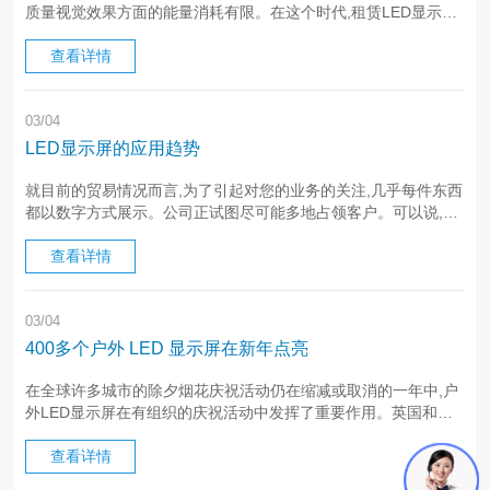
质量视觉效果方面的能量消耗有限。在这个时代,租赁LED显示屏
已成为一种经济的选择。有了LED屏幕,公司将可以轻松地与公众
联系,并使之成为一个蓬勃发展的活动。这就是为什么现在LED数·
查看详情
··
03/04
LED显示屏的应用趋势
就目前的贸易情况而言,为了引起对您的业务的关注,几乎每件东西
都以数字方式展示。公司正试图尽可能多地占领客户。可以说,对
LED数字显示解决方案的需求很长,因为据说您所看到的事物会影
响您的结论过程。LED显示屏向每一位客户和买家宣告,因此对LE
查看详情
···
03/04
400多个户外 LED 显示屏在新年点亮
在全球许多城市的除夕烟花庆祝活动仍在缩减或取消的一年中,户
外LED显示屏在有组织的庆祝活动中发挥了重要作用。英国和荷
兰35个城市的400多个户外LED广告屏通过屏幕上的虚拟烟花表
演庆祝2022年的到来。在英格兰和苏格兰的380多个大幅面和全·
查看详情
··