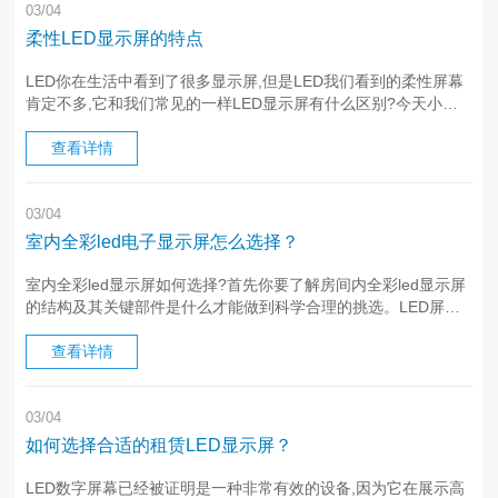
03/04
柔性LED显示屏的特点
LED你在生活中看到了很多显示屏,但是LED我们看到的柔性屏幕
肯定不多,它和我们常见的一样LED显示屏有什么区别?今天小编
就带大家详细了解一下。01常规室内/室外LED显示屏的特点1.亮
度高:室外LED显示屏亮度超过8万cd/m2,室内LE···
查看详情
03/04
室内全彩led电子显示屏怎么选择？
室内全彩led显示屏如何选择?首先你要了解房间内全彩led显示屏
的结构及其关键部件是什么才能做到科学合理的挑选。LED屏幕
的关键部件主要包括:LED灯珠、驱动芯片、PCB线路板这些,这三
大样虽然无法像设备的三大样如汽车发动机、变速器、汽车底···
查看详情
03/04
如何选择合适的租赁LED显示屏？
LED数字屏幕已经被证明是一种非常有效的设备,因为它在展示高